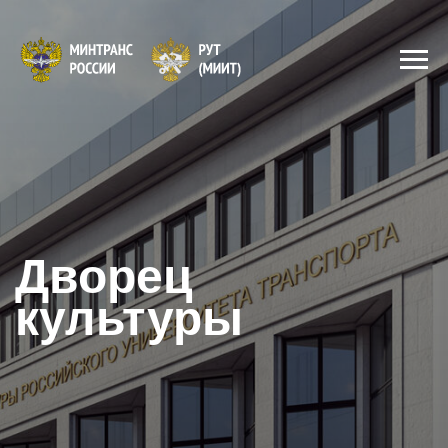
Дворец
культуры
Полная реконструкция
Дворца культуры по
адресу:
г. Москва, Новосущевский
пер., д. 6, стр. 1